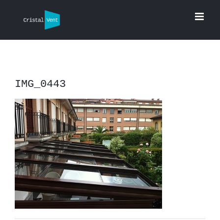
Saltar
al
contenido
IMG_0443