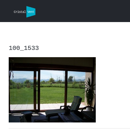
Saltar
al
contenido
100_1533