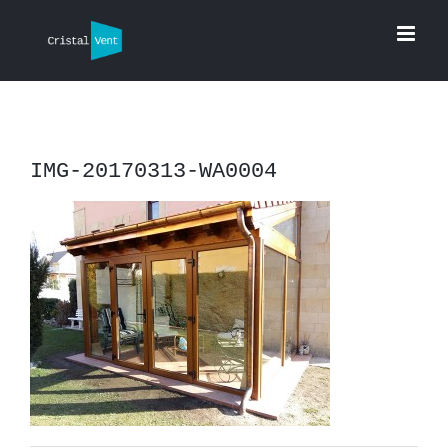
Saltar
al
contenido
IMG-20170313-WA0004