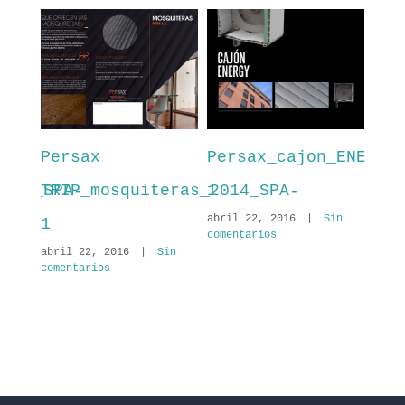
Persax
Persax_cajon_ENERGY
PER
2014_SPA-
TRIP_mosquiteras_2014_SPA-
1
INT
abril 22, 2016
|
Sin
1
201
comentarios
in
abril 22, 2016
|
Sin
abril
comentarios
comen