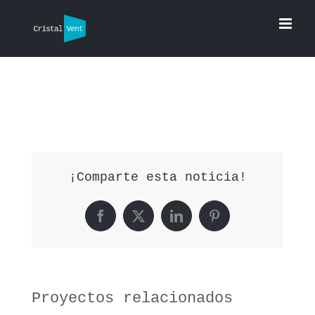
Saltar
al
contenido
¡Comparte esta noticia!
Facebook
X
LinkedIn
Pinterest
Proyectos relacionados