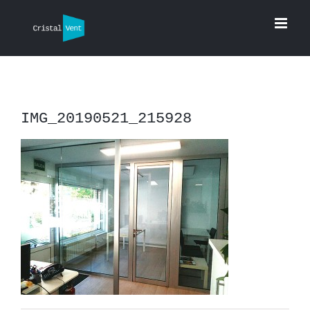
Saltar
al
contenido
IMG_20190521_215928