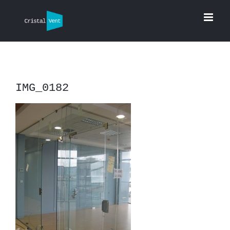
Saltar
al
contenido
IMG_0182