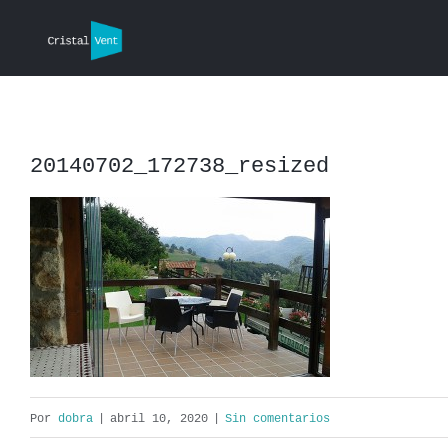
Saltar
al
contenido
20140702_172738_resized
Por
dobra
|
abril 10, 2020
|
Sin comentarios