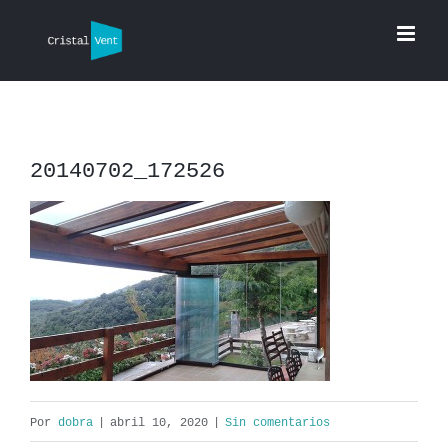
Saltar
al
contenido
20140702_172526
Por
dobra
|
abril 10, 2020
|
Sin comentarios