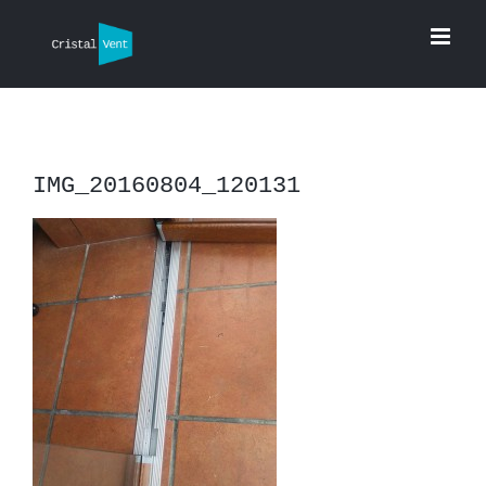
Saltar
al
contenido
IMG_20160804_120131