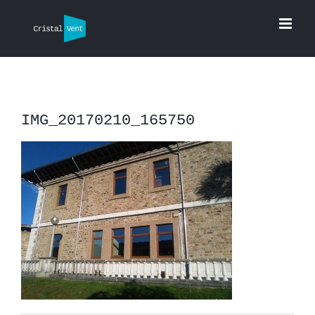
Saltar
al
contenido
IMG_20170210_165750