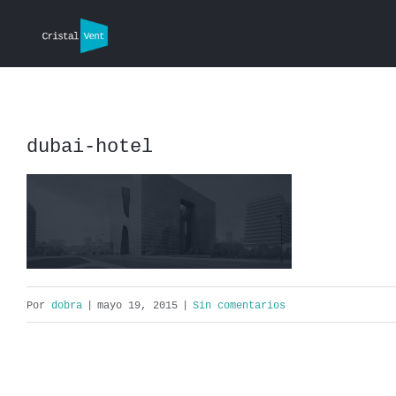
Saltar
al
contenido
dubai-hotel
Por
dobra
|
mayo 19, 2015
|
Sin comentarios